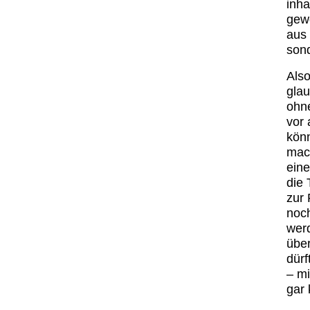
inha
gewo
aus 
son
Also
glau
ohn
vor 
könn
mach
eine
die 
zur 
noch
werd
übe
dürf
– mi
gar 