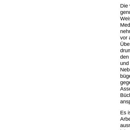
Die
genu
Weis
Medi
nehm
vor 
Übe
dru
den 
und 
Neb
büge
gege
Ass
Büch
ansp
Es 
Arbe
aus