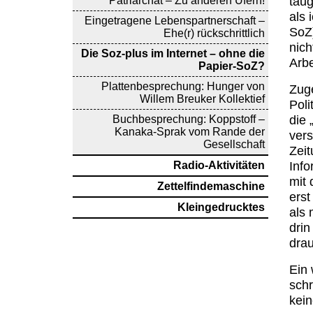
taug
Patriarchat – Zu anderen Ufern!
als 
Eingetragene Lebenspartnerschaft –
SoZ
Ehe(r) rückschrittlich
nich
Die Soz-plus im Internet – ohne die
Arbe
Papier-SoZ?
Plattenbesprechung: Hunger von
Zug
Willem Breuker Kollektief
Pol
die
Buchbesprechung: Koppstoff –
Kanaka-Sprak vom Rande der
vers
Gesellschaft
Zeit
Info
Radio-Aktivitäten
mit
Zettelfindemaschine
erst
Kleingedrucktes
als 
drin
drau
Ein 
sch
kein