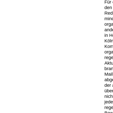
Für 
den 
Reda
min
orga
ande
in H
Köln
Kom
orga
rege
Aktu
bran
Mail
abge
der 
übe
nich
jede
reg
Bewe