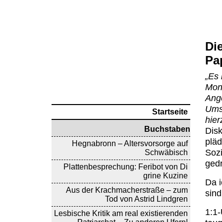
Di
Pa
„Es 
Mona
Ange
Ums
Startseite
hier
Buchstaben
Dis
pläd
Hegnabronn – Altersvorsorge auf
Sozi
Schwäbisch
gedr
Plattenbesprechung: Feribot von Di
grine Kuzine
Da i
Aus der Krachmacherstraße – zum
sind
Tod von Astrid Lindgren
1:1
Lesbische Kritik am real existierenden