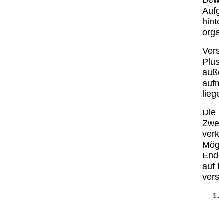
Auf
hint
org
Vers
Plus
auße
auf
lieg
Die 
Zwei
verk
Mögl
End
auf 
vers