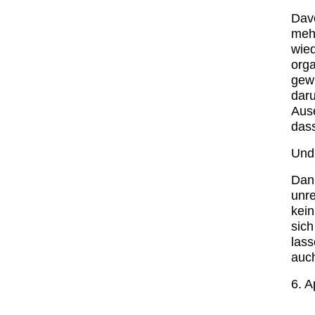
Dav
meh
wied
orga
gew
daru
Ause
dass
Und
Dann
unre
kein
sich
lass
auc
6. A